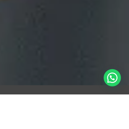
ecto En El Que Podamos A