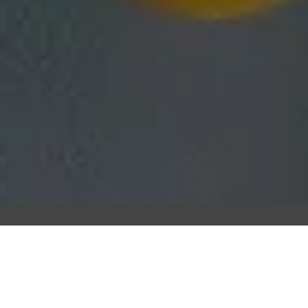
udarle? –
¿Tiene Un Proy