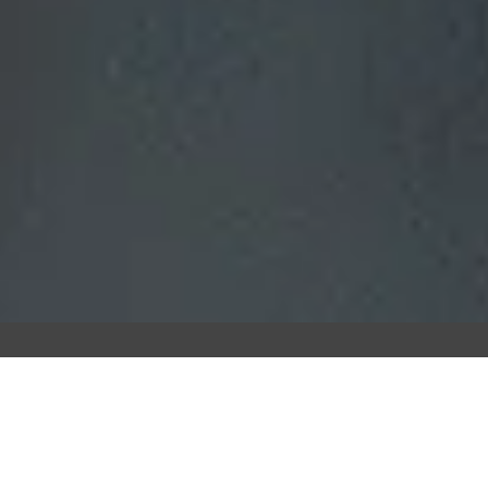
to En El Que Podamos Ay